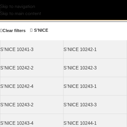
1.06metres (Width) x 15.6metres
Filte
Skip to navigation
(Length)
Skip to main content
S'NICE
Clear filters
S’NICE 10241-3
S’NICE 10242-1
S’NICE 10242-2
S’NICE 10242-3
S’NICE 10242-4
S’NICE 10243-1
S’NICE 10243-2
S’NICE 10243-3
S’NICE 10243-4
S’NICE 10244-1