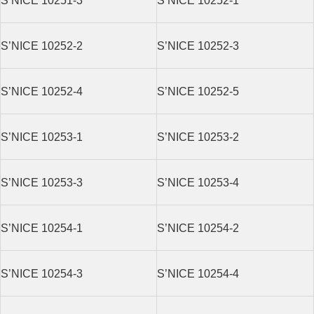
S’NICE 10251-3
S’NICE 10252-1
S’NICE 10252-2
S’NICE 10252-3
S’NICE 10252-4
S’NICE 10252-5
S’NICE 10253-1
S’NICE 10253-2
S’NICE 10253-3
S’NICE 10253-4
S’NICE 10254-1
S’NICE 10254-2
S’NICE 10254-3
S’NICE 10254-4