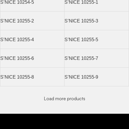
S’NICE 10254-5
S’NICE 10255-1
S’NICE 10255-2
S’NICE 10255-3
S’NICE 10255-4
S’NICE 10255-5
S’NICE 10255-6
S’NICE 10255-7
S’NICE 10255-8
S’NICE 10255-9
Load more products